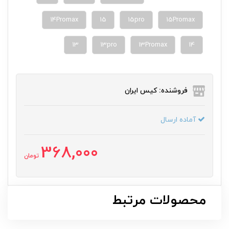
14Promax
15
15pro
15Promax
13
13pro
13Promax
14
فروشنده: کیس ایران
آماده ارسال
368,000
تومان
محصولات مرتبط