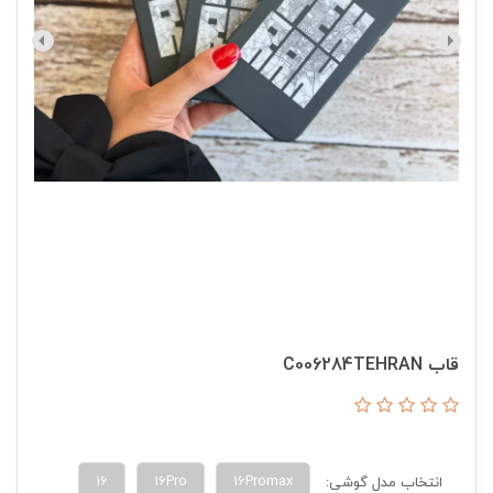
قاب C006284TEHRAN
16
16Pro
16Promax
انتخاب مدل گوشی: