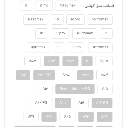
16
16Pro
16Promax
انتخاب مدل گوشی:
14Promax
15
15pro
15Promax
13
13pro
13Promax
14
11promax
12
12Pro
12Promax
A55
A56
A73
11
11pro
A16
A32 4G
A35
A53
A54
A12
Redmi Note 13 4G
A15
A22 4G
A21s
A14
A13 4G
A31
A26
A25
A24
A23