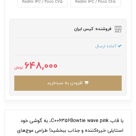
Redmi 14C / Poco C75
Redmi 13C / Poco C65
فروشنده: کیس ایران
آماده ارسال
648,000
تومان
افزودن به سبدخرید
با قاب C006356Bowtie wave pink، به گوشی خود
استایلی خیره‌کننده و جذاب ببخشید! طراحی موج‌های