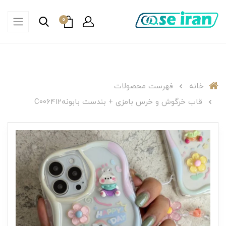
0
خانه
فهرست محصولات
قاب خرگوش و خرس بامزی + بندست بابونهC006412