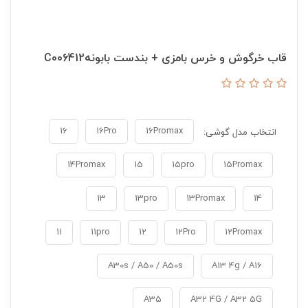
قاب خرگوش و خرس بامزی + بندست بابونهC006412
16
16Pro
16Promax
انتخاب مدل گوشی:
14Promax
15
15pro
15Promax
13
13pro
13Promax
14
11
11pro
12
12Pro
12Promax
A30s / A50 / A50s
A13 4g / A16
A35
A32 4G / A32 5G