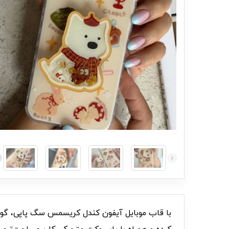
با قاب موبایل آیفون کندل کریسمس سگ پاپی، گوش