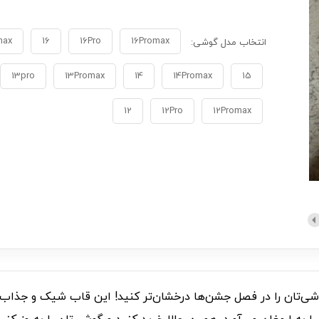
max
16
16Pro
16Promax
انتخاب مدل گوشی:
13pro
13Promax
14
14Promax
15
12
12Pro
12Promax
ی‌تان را در فصل جشن‌ها درخشان‌تر کنید! این قاب شیک و جذاب ب