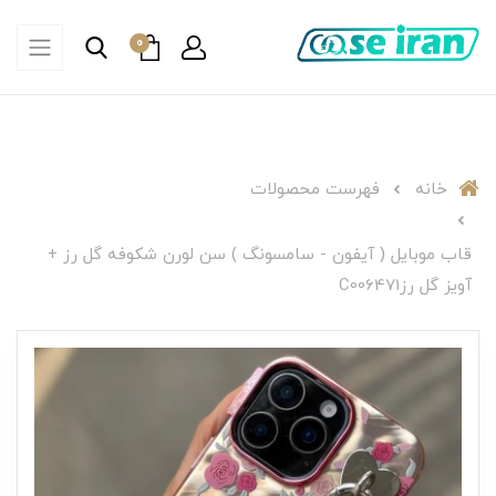
0
خانه
فهرست محصولات
قاب موبایل ( آیفون - سامسونگ ) سن لورن شکوفه گل رز +
آویز گل رزC006471