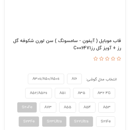
قاب موبایل ( آیفون - سامسونگ ) سن لورن شکوفه گل
رز + آویز گل رزC006471
A30s/A50/A50s
A16
انتخاب مدل گوشی:
A52/A52s
A51
A35
A32 4G
S20Fe
A73
A55
A54
A53
S23Fe
S23Ultra
S22Ultra
S21Fe