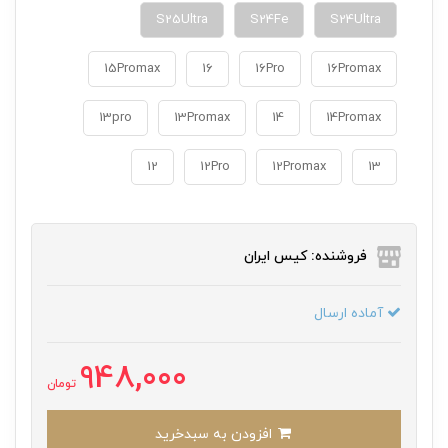
S25Ultra
S24Fe
S24Ultra
15Promax
16
16Pro
16Promax
13pro
13Promax
14
14Promax
12
12Pro
12Promax
13
فروشنده: کیس ایران
آماده ارسال
948,000
تومان
افزودن به سبدخرید