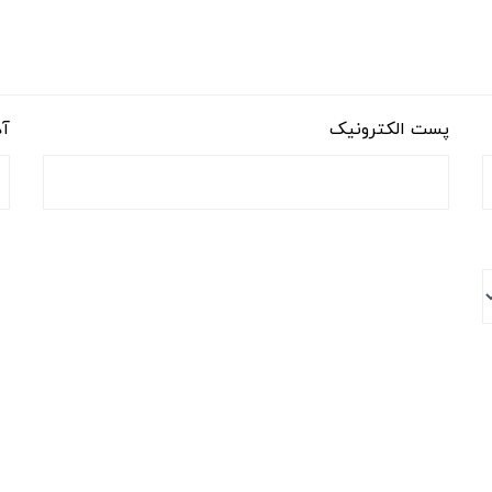
پست الکترونیک
آد