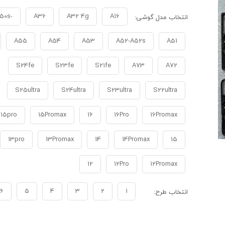
-A50-A50s
A36
A32 4g
A16
انتخاب مدل گوشی:
A55
A54
A53
A52-A52s
A51
S24fe
S23fe
S21fe
A73
A72
S25ultra
S24ultra
S23ultra
S22ultra
15pro
15Promax
16
16Pro
16Promax
13pro
13Promax
14
14Promax
15
12
12Pro
12Promax
6
5
4
3
2
1
انتخاب طرح: