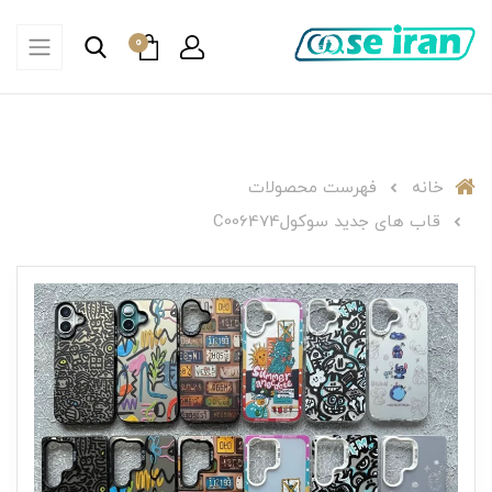
0
خانه
فهرست محصولات
قاب های جدید سوکولC006474