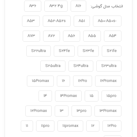
A36
A32 4g
A16
انتخاب مدل گوشی:
A53
A52-A52s
A51
-A50-A50s
A73
A72
A56
A55
A54
S22ultra
S24fe
S23fe
S21fe
S25ultra
S24ultra
S23ultra
15Promax
16
16Pro
16Promax
14
14Promax
15
15pro
12Promax
13
13pro
13Promax
11
11pro
11promax
12
12Pro