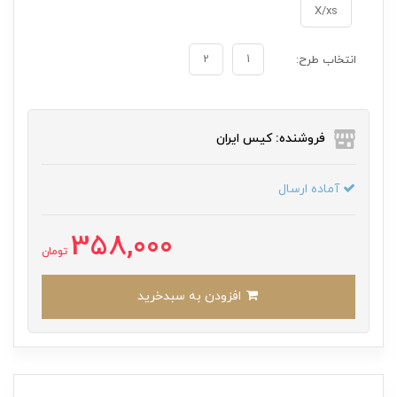
X/xs
2
1
انتخاب طرح:
فروشنده: کیس ایران
آماده ارسال
358,000
تومان
افزودن به سبدخرید