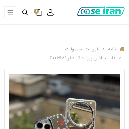
0
خانه
فهرست محصولات
قاب نقاشی پروانه آینه ایC006489