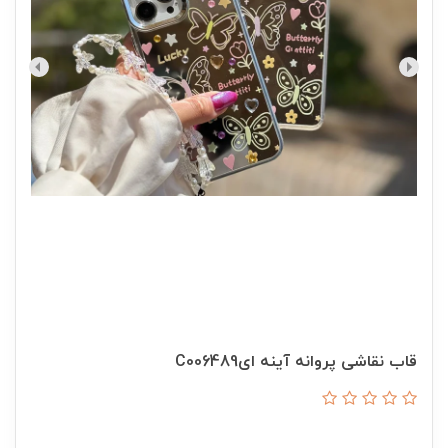
قاب نقاشی پروانه آینه ایC006489