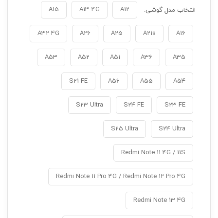
A15
A13 4G
A12
انتخاب مدل گوشی:
A32 4G
A26
A25
A21s
A16
A53
A52
A51
A36
A35
S21 FE
A56
A55
A54
S23 Ultra
S24 FE
S23 FE
S25 Ultra
S24 Ultra
Redmi Note 11 4G / 11S
Redmi Note 11 Pro 4G / Redmi Note 12 Pro 4G
Redmi Note 13 4G