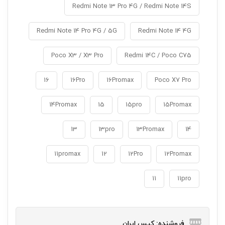
Redmi Note 13 Pro 4G / Redmi Note 14S
Redmi Note 14 Pro 4G / 5G
Redmi Note 14 4G
Poco X3 / X3 Pro
Redmi 14C / Poco C75
16
16Pro
16Promax
Poco X7 Pro
14Promax
15
15pro
15Promax
13
13pro
13Promax
14
11promax
12
12Pro
12Promax
11
11pro
فروشنده: کیس ایران