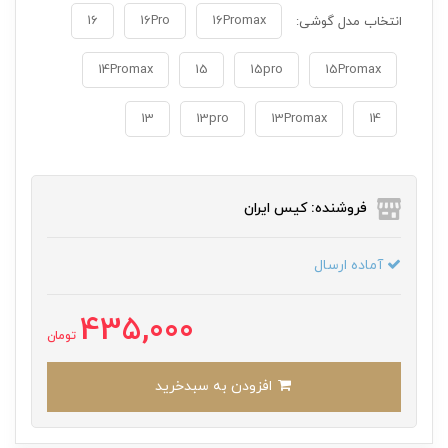
16
16Pro
16Promax
انتخاب مدل گوشی:
14Promax
15
15pro
15Promax
13
13pro
13Promax
14
فروشنده: کیس ایران
آماده ارسال
435,000
تومان
افزودن به سبدخرید