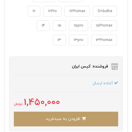
16
16Pro
16Promax
S25ultra
14
15
15pro
15Promax
13
13pro
13Promax
فروشنده: کیس ایران
آماده ارسال
1,450,000
تومان
افزودن به سبدخرید