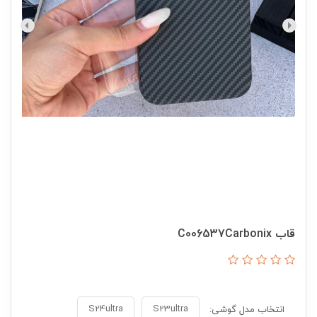
قاب C006537Carbonix
S24ultra
S23ultra
انتخاب مدل گوشی: