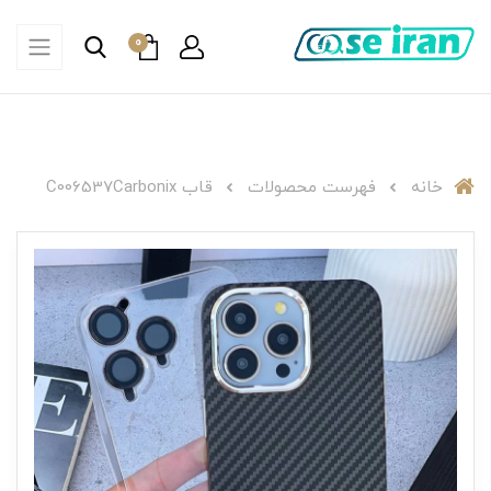
0
خانه
فهرست محصولات
قاب C006537Carbonix