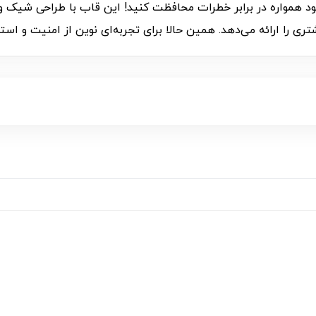
C00655، از تلفن همراه خود همواره در برابر خطرات محافظت کنید! این قاب با طر