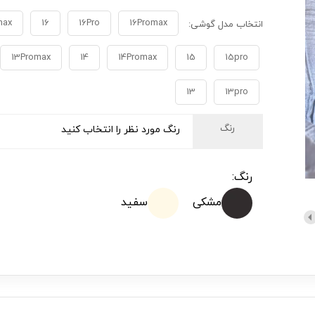
max
16
16Pro
16Promax
انتخاب مدل گوشی:
13Promax
14
14Promax
15
15pro
13
13pro
رنگ
رنگ مورد نظر را انتخاب کنید
رنگ:
مشکی
سفید