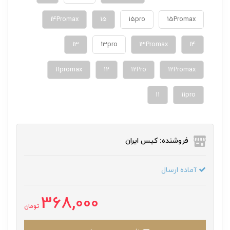
14Promax
15
15pro
15Promax
13
13pro
13Promax
14
11promax
12
12Pro
12Promax
11
11pro
فروشنده: کیس ایران
آماده ارسال
368,000
تومان