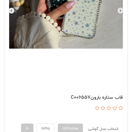
قاب ستاره بارونC006557
16
16Pro
16Promax
انتخاب مدل گوشی: