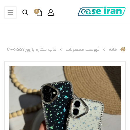
0
خانه
فهرست محصولات
قاب ستاره بارونC006557