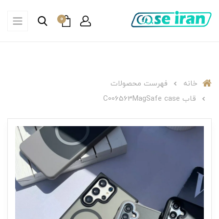
0
خانه
فهرست محصولات
قاب C006563MagSafe case