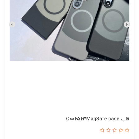
قاب C006563MagSafe case