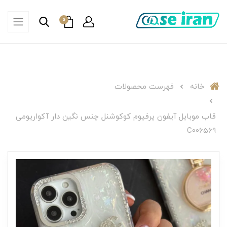
0
خانه
فهرست محصولات
قاب موبایل آیفون پرفیوم کوکوشنل چنس نگین دار آکواریومی
C006569