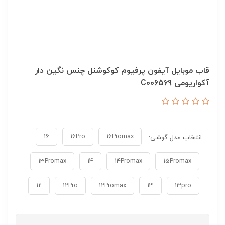
قاب موبایل آیفون پرفیوم کوکوشنل چنس نگین دار
آکواریومی C006569
16
16Pro
16Promax
انتخاب مدل گوشی:
13Promax
14
14Promax
15Promax
12
12Pro
12Promax
13
13pro