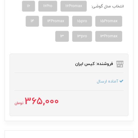
16
16Pro
16Promax
انتخاب مدل گوشی:
14
14Promax
15pro
15Promax
13
13pro
13Promax
فروشنده: کیس ایران
آماده ارسال
365,000
تومان