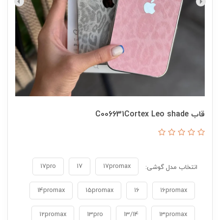
قاب C006631Cortex Leo shade
17pro
17
17promax
انتخاب مدل گوشی:
14promax
15promax
16
16promax
12promax
13pro
13/14
13promax