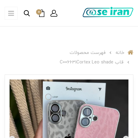
0
خانه
فهرست محصولات
قاب C006631Cortex Leo shade