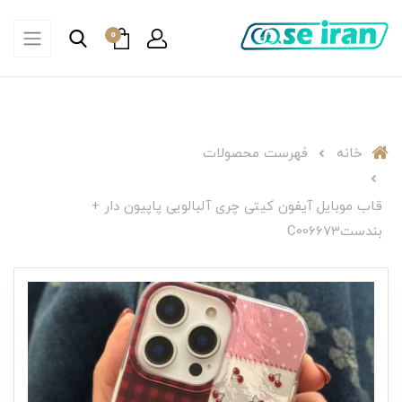
0
خانه
فهرست محصولات
قاب موبایل آیفون کیتی چری آلبالویی پاپیون دار +
بندستC006673