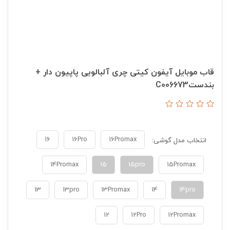
قاب موبایل آیفون کیتی چری آلبالویی پاپیون دار +
بندستC006673
16
16Pro
16Promax
انتخاب مدل گوشی:
14Promax
15
15pro
15Promax
13
13pro
13Promax
14
14pro
12
12Pro
12Promax