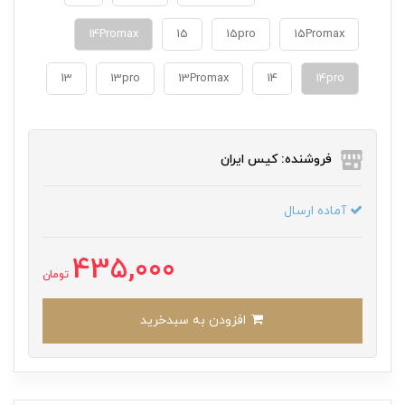
14Promax
15
15pro
15Promax
13
13pro
13Promax
14
14pro
فروشنده: کیس ایران
آماده ارسال
435,000
تومان
افزودن به سبدخرید