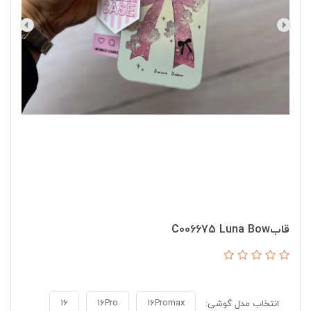
قابC006675 Luna Bow
16
16Pro
16Promax
انتخاب مدل گوشی: