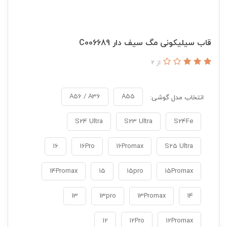
قاب سیلیکونی مگ سیف دار C006689
از 2
A56 / A36
A55
انتخاب مدل گوشی:
S24 Ultra
S23 Ultra
S24Fe
16
16Pro
16Promax
S25 Ultra
14Promax
15
15pro
15Promax
13
13pro
13Promax
14
12
12Pro
12Promax