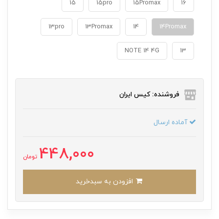
15
15pro
15Promax
16
13pro
13Promax
14
14Promax
NOTE 14 4G
13
فروشنده: کیس ایران
آماده ارسال
448,000
تومان
افزودن به سبدخرید