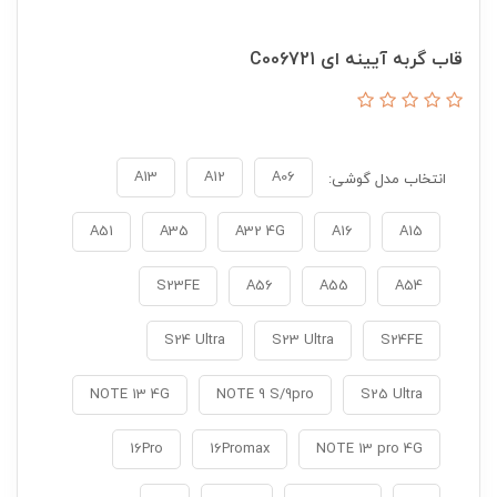
قاب گربه آیینه ای C006721
A13
A12
A06
انتخاب مدل گوشی:
A51
A35
A32 4G
A16
A15
S23FE
A56
A55
A54
S24 Ultra
S23 Ultra
S24FE
NOTE 13 4G
NOTE 9 S/9pro
S25 Ultra
16Pro
16Promax
NOTE 13 pro 4G