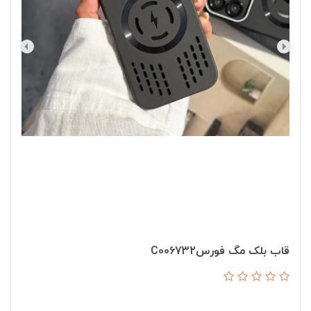
قاب بلک مگ فورسC006732