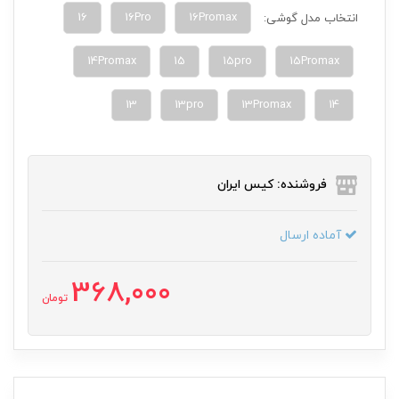
16
16Pro
16Promax
انتخاب مدل گوشی:
14Promax
15
15pro
15Promax
13
13pro
13Promax
14
فروشنده: کیس ایران
آماده ارسال
368,000
تومان