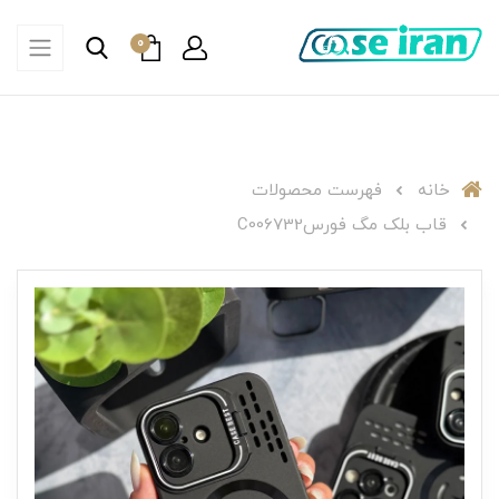
0
خانه
فهرست محصولات
قاب بلک مگ فورسC006732