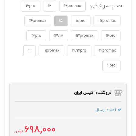
16pro
16
16promax
انتخاب مدل گوشی:
14promax
15
15pro
15promax
13pro
13/14
13promax
14pro
11
11promax
12/12pro
12promax
11pro
فروشنده: کیس ایران
آماده ارسال
698,000
تومان