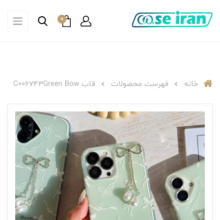
0
خانه
فهرست محصولات
قاب C006743Green Bow