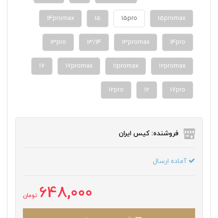
14promax
15
15pro
15promax
13pro
13/14
13promax
14pro
17
17promax
11promax
12promax
12pro
12
17pro
فروشنده: کیس ایران
آماده ارسال
648,000
تومان