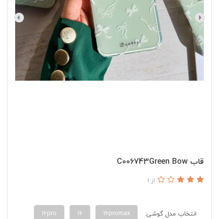
قاب C006743Green Bow
از 1
16pro
16
16promax
انتخاب مدل گوشی: