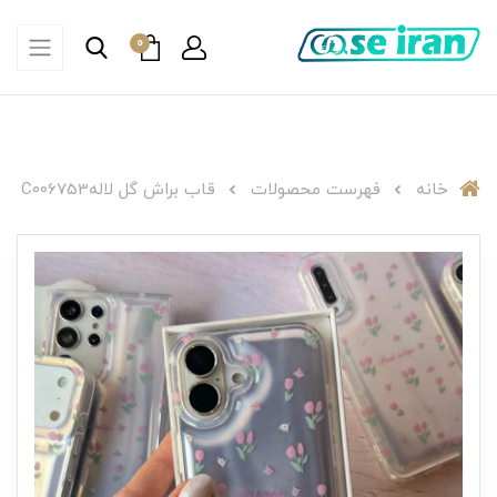
0
خانه
فهرست محصولات
قاب براش گل لالهC006753