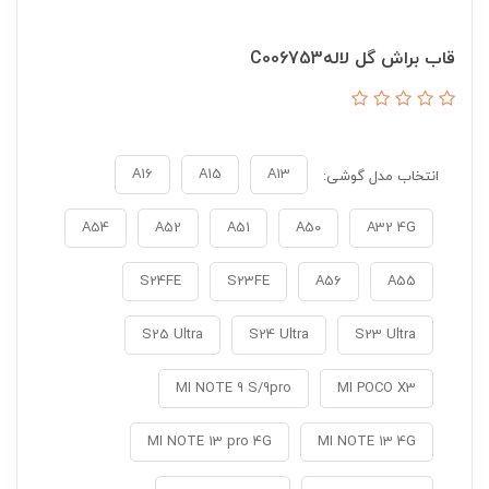
قاب براش گل لالهC006753
A16
A15
A13
انتخاب مدل گوشی:
A54
A52
A51
A50
A32 4G
S24FE
S23FE
A56
A55
S25 Ultra
S24 Ultra
S23 Ultra
MI NOTE 9 S/9pro
MI POCO X3
MI NOTE 13 pro 4G
MI NOTE 13 4G