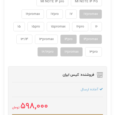
MI NOTE 14 pro
MI NOTE 14 4G
16promax
17pro
17
17promax
15
15pro
15promax
16pro
16
13/14
13promax
14pro
14promax
12/12pro
12promax
13pro
فروشنده: کیس ایران
آماده ارسال
598,000
تومان