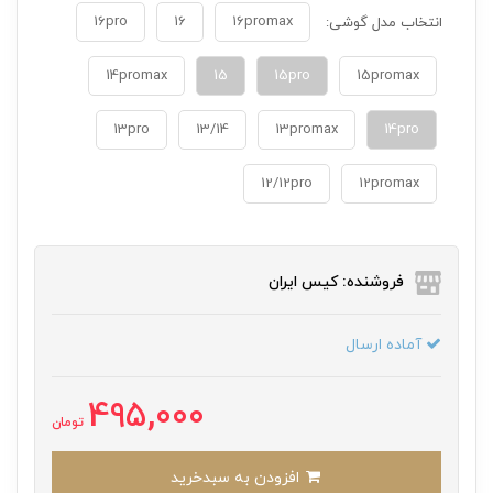
16pro
16
16promax
انتخاب مدل گوشی:
14promax
15
15pro
15promax
13pro
13/14
13promax
14pro
12/12pro
12promax
فروشنده: کیس ایران
آماده ارسال
495,000
تومان
افزودن به سبدخرید