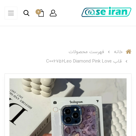
0
خانه
فهرست محصولات
قاب C006756Leo Diamond Pink Love