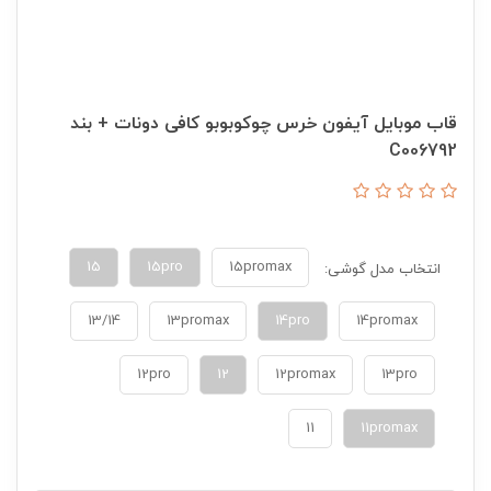
قاب موبایل آیفون خرس چوکوبوبو کافی دونات + بند
C006792
15
15pro
15promax
انتخاب مدل گوشی:
13/14
13promax
14pro
14promax
12pro
12
12promax
13pro
11
11promax