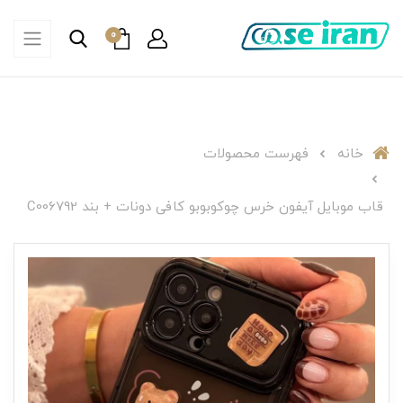
0
خانه
فهرست محصولات
قاب موبایل آیفون خرس چوکوبوبو کافی دونات + بند C006792