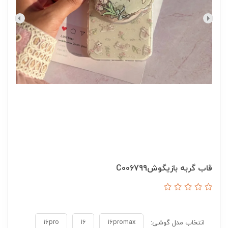
قاب گربه بازیگوشC006799
16pro
16
16promax
انتخاب مدل گوشی: