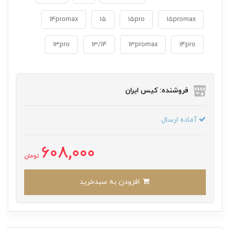
14promax
15
15pro
15promax
13pro
13/14
13promax
14pro
فروشنده: کیس ایران
آماده ارسال
608,000
تومان
افزودن به سبدخرید