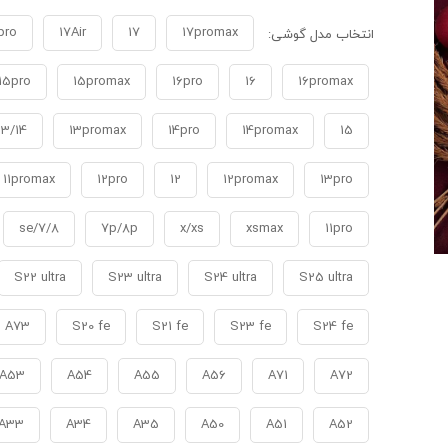
pro
17Air
17
17promax
انتخاب مدل گوشی:
15pro
15promax
16pro
16
16promax
13/14
13promax
14pro
14promax
15
11promax
12pro
12
12promax
13pro
7/8/se
7p/8p
x/xs
xsmax
11pro
S22 ultra
S23 ultra
S24 ultra
S25 ultra
A73
S20 fe
S21 fe
S23 fe
S24 fe
A53
A54
A55
A56
A71
A72
A33
A34
A35
A50
A51
A52