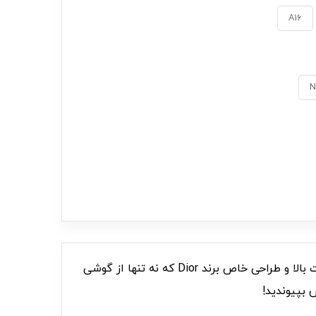
A16
N
با قاب گوشی C006955Jadore Dior، به گوشی‌تان جلوه‌ای لوکس و منحصربه‌فرد ببخشید! ساخته شده از مواد با کیفیت بالا و طراحی خاص برند Dior که نه تنها از گوشی
 بپیوندید!