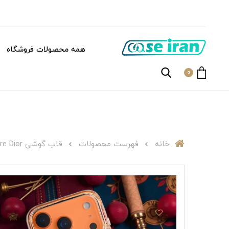
همه محصولات فروشگاه
0
خانه
فهرست محصولات
قاب گوشی C006965Jadore Dior