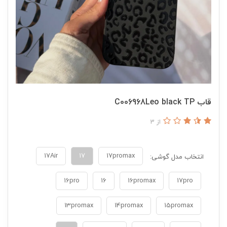
قاب C006968Leo black TP
از 3
17Air
17
17promax
انتخاب مدل گوشی:
16pro
16
16promax
17pro
13promax
14promax
15promax