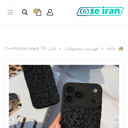
0
خانه
فهرست محصولات
قاب C006968Leo black TP