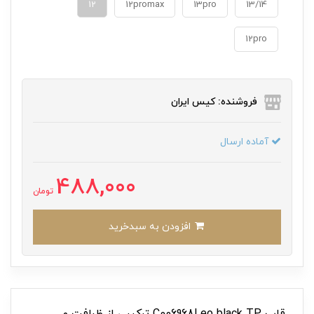
12
12promax
13pro
13/14
12pro
فروشنده: کیس ایران
آماده ارسال
488,000
تومان
افزودن به سبدخرید