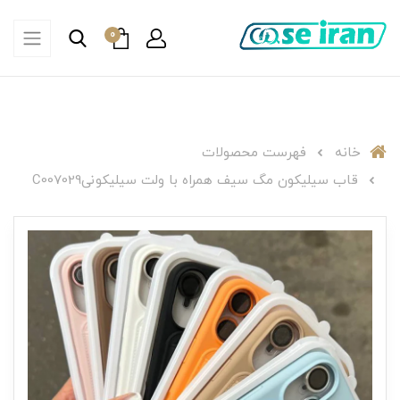
0
خانه
فهرست محصولات
قاب سیلیکون مگ سیف همراه با ولت سیلیکونیC007029