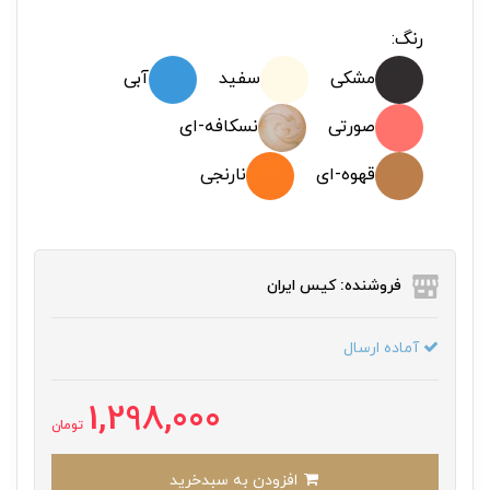
رنگ:
مشکی
سفید
آبی
صورتی
نسکافه-ای
قهوه-ای
نارنجی
فروشنده: کیس ایران
آماده ارسال
1,298,000
تومان
افزودن به سبدخرید