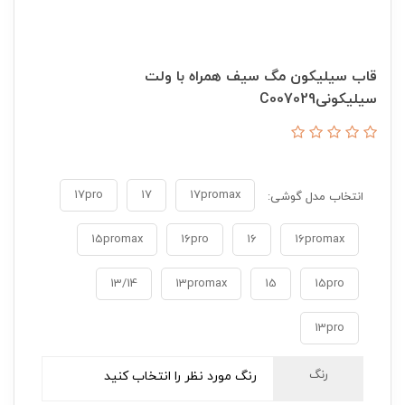
قاب سیلیکون مگ سیف همراه با ولت
سیلیکونیC007029
17pro
17
17promax
انتخاب مدل گوشی:
15promax
16pro
16
16promax
13/14
13promax
15
15pro
13pro
رنگ
رنگ مورد نظر را انتخاب کنید