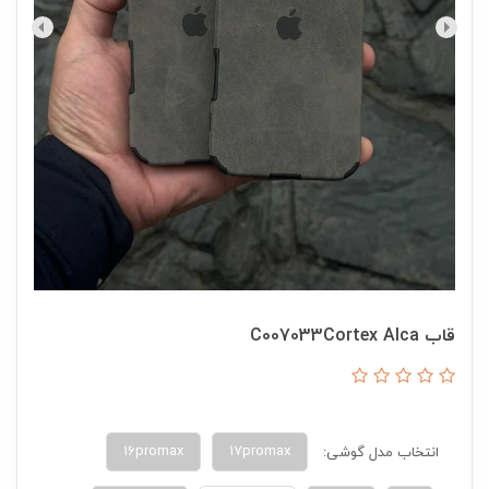
قاب C007033Cortex Alca
16promax
17promax
انتخاب مدل گوشی: