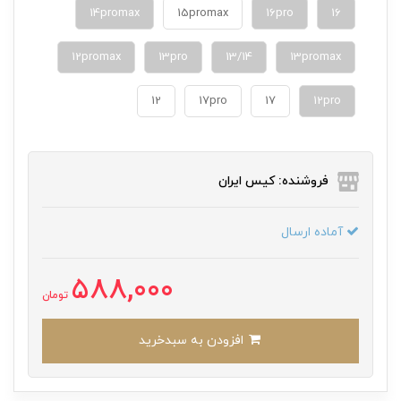
14promax
15promax
16pro
16
12promax
13pro
13/14
13promax
12
17pro
17
12pro
فروشنده: کیس ایران
آماده ارسال
588,000
تومان
افزودن به سبدخرید