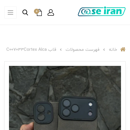
0
خانه
فهرست محصولات
قاب C007033Cortex Alca