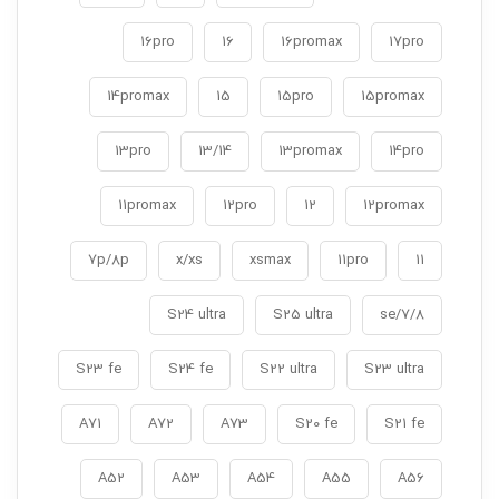
16pro
16
16promax
17pro
14promax
15
15pro
15promax
13pro
13/14
13promax
14pro
11promax
12pro
12
12promax
7p/8p
x/xs
xsmax
11pro
11
S24 ultra
S25 ultra
7/8/se
S23 fe
S24 fe
S22 ultra
S23 ultra
A71
A72
A73
S20 fe
S21 fe
A52
A53
A54
A55
A56