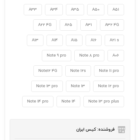
A33
A34
A35
A50
A51
A22 4G
A25
A31
A32 4G
A13
A14
A15
A16
A21 s
Note 9 pro
Note 8 pro
A06
Note12 4G
Note 12s
Note 11 pro
Note 13 pro
Note 13
Note 12 pro
Note 14 pro
Note 14
Note 13 pro plus
فروشنده: کیس ایران