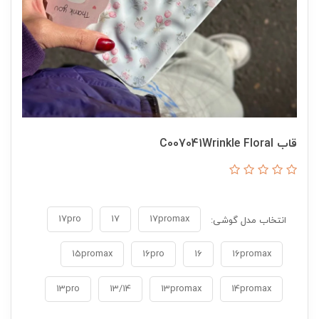
قاب C007041Wrinkle Floral
17pro
17
17promax
انتخاب مدل گوشی:
15promax
16pro
16
16promax
13pro
13/14
13promax
14promax