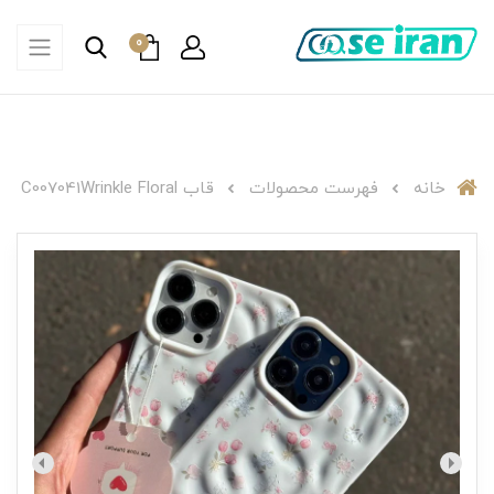
0
خانه
فهرست محصولات
قاب C007041Wrinkle Floral