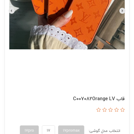
قاب C007082Orange LV
17pro
17
17promax
انتخاب مدل گوشی: