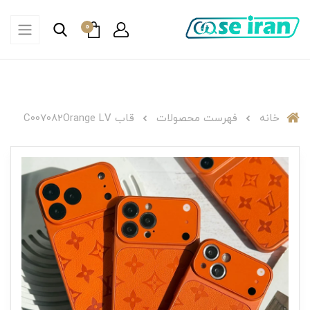
0
خانه
فهرست محصولات
قاب C007082Orange LV