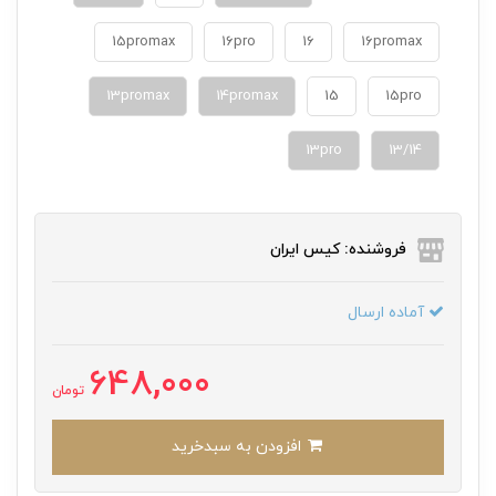
15promax
16pro
16
16promax
13promax
14promax
15
15pro
13pro
13/14
فروشنده: کیس ایران
آماده ارسال
648,000
تومان
افزودن به سبدخرید