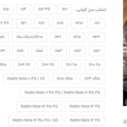
A15
A14
A13 4G
A12
انتخاب مدل گوشی:
32 4G
A31
A26
A25
A21s
A16
A51
A50/A50s/A30s
A36
A35
A33
A73
A56
A55
A54
A53
A52
ltra
S24 FE
S23 FE
S21 Fe
S20 Fe
Redmi Note 11 4G / 11S
S25 Ultra
S24 Ultra
Redmi Note 11 Pro 4G / Redmi Note 12 Pro 4G
Redmi Note 13 Pro 4G
Redmi Note 13 4G
Redmi Note 14 Pro 4G / 5G
Redmi Note 14 4G