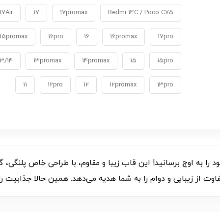
17Air
17
17promax
Redmi 14C / Poco C75
15promax
16pro
16
16promax
17pro
13/14
13promax
14promax
15
15pro
11
12pro
12
12promax
13pro
C007091، سبک و استایل خود را به اوج برسانید! این قاب زیبا و مقاوم، با طراحی
فاوت از زیبایی و دوام را به شما هدیه می‌دهد. همین حالا جذابیت را