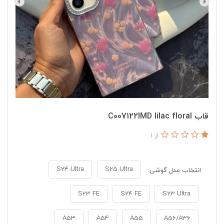
قاب C007122IMD lilac floral
از 1
S24 Ultra
S25 Ultra
انتخاب مدل گوشی:
S23 FE
S24 FE
S23 Ultra
A53
A54
A55
A56/A36