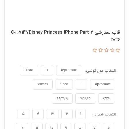
قاب سفارشی C007147Disney Princess IPhone Part 2
2026
12pro
12
12promax
انتخاب مدل گوشی:
xsmax
11pro
11
11promax
7/8/se
7p/8p
x/xs
5
4
3
2
1
انتخاب شماره:
12
11
10
9
8
7
6