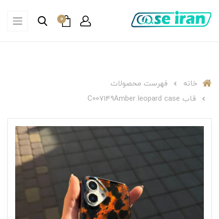
0
خانه
فهرست محصولات
قاب C007149Amber leopard case