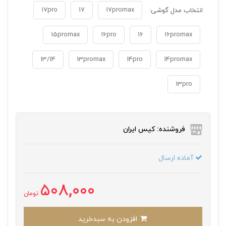
17pro
17
17promax
انتخاب مدل گوشی:
15promax
16pro
16
16promax
13/14
13promax
14pro
14promax
13pro
فروشنده: کیس ایران
آماده ارسال
508,000
تومان
افزودن به سبدخرید