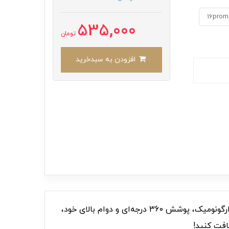
16prom
535,000
تومان
افزودن به سبدخرید
با قاب C007156 Nike 360، از گوشی هوشمند خود با سبک و سیاقی منحصر به فرد محافظت کنید. این قاب با طراحی ارگونومیک، پوشش 360 درجه‌ای و دوام بالای خود،
افت کنید!