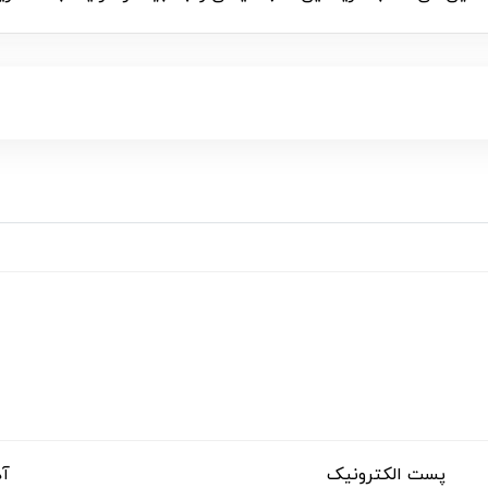
پست الکترونیک
آد