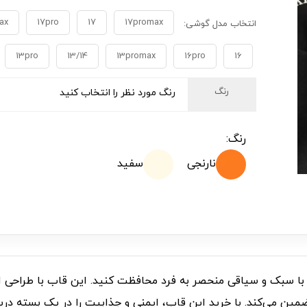
ax
17pro
17
17promax
انتخاب مدل گوشی:
13pro
13/14
13promax
16pro
16
رنگ
رنگ مورد نظر را انتخاب کنید
رنگ:
نارنجی
سفید
ضمین می‌کند. با خرید این قاب، ایمنی و جذابیت را در یک بسته دری