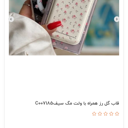
قاب گل رز همراه با ولت مگ سیفC007185