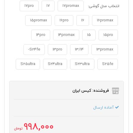
17pro
17
17promax
انتخاب مدل گوشی:
15promax
16pro
16
16promax
14pro
14promax
15
15pro
S24fe-
13pro
13/14
13promax
S25ultra
S24ultra
S23ultra
S25fe
فروشنده: کیس ایران
آماده ارسال
998,000
تومان