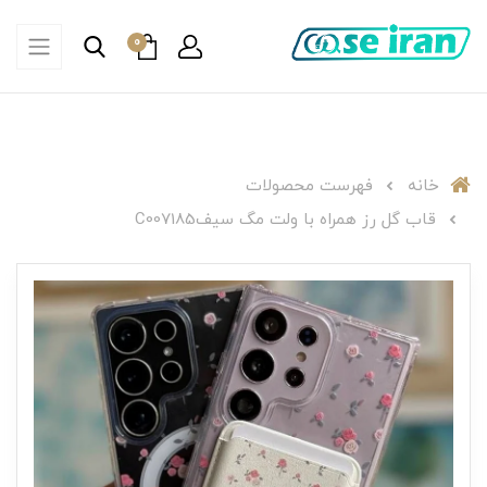
0
خانه
فهرست محصولات
قاب گل رز همراه با ولت مگ سیفC007185