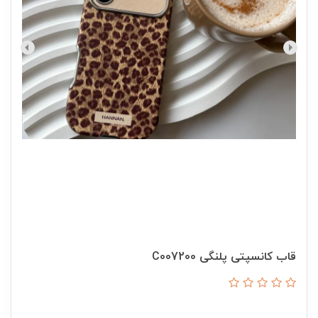
قاب کانسپتی پلنگی C007200