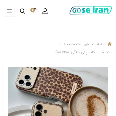
0
خانه
فهرست محصولات
قاب کانسپتی پلنگی C007200