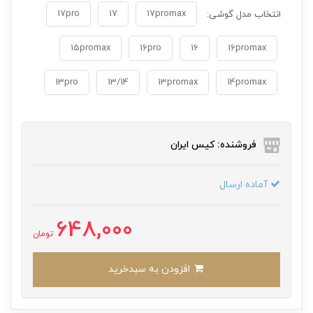
17pro
17
17promax
انتخاب مدل گوشی:
15promax
16pro
16
16promax
13pro
13/14
13promax
14promax
فروشنده: کیس ایران
آماده ارسال
648,000
تومان
افزودن به سبدخرید