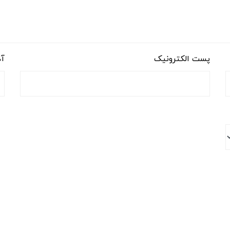
پست الکترونیک
آد