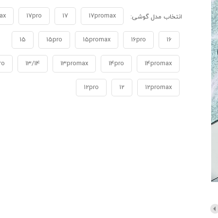
ax
17pro
17
17promax
انتخاب مدل گوشی:
15
15pro
15promax
16pro
16
ro
13/14
13promax
14pro
14promax
12pro
12
12promax