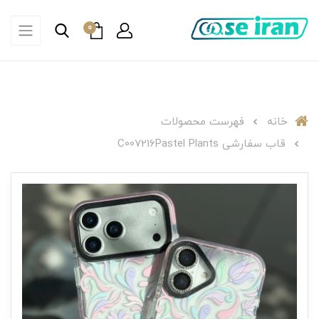
0
خانه
فهرست محصولات
قاب سفارشی C007216Pastel Plants