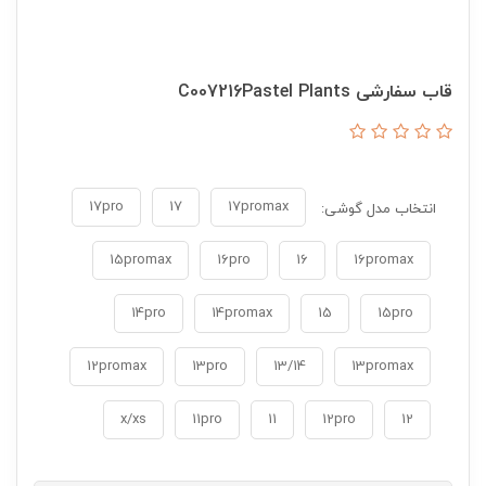
قاب سفارشی C007216Pastel Plants
17pro
17
17promax
انتخاب مدل گوشی:
15promax
16pro
16
16promax
14pro
14promax
15
15pro
12promax
13pro
13/14
13promax
x/xs
11pro
11
12pro
12