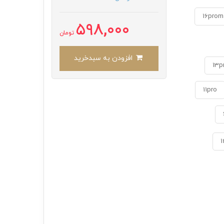
16prom
598,000
تومان
افزودن به سبدخرید
13p
11pro
1