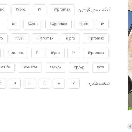
ax
17pro
17
17promax
انتخاب مدل گوشی:
15
15pro
15promax
16pro
16
ro
13/14
13promax
14pro
14promax
11promax
11
12pro
12
12promax
S24fe
S25ultra
7/8/se
7p/8p
x/xs
2
11
10
9
8
7
انتخاب شماره: