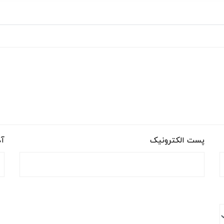
پست الکترونیک
آد