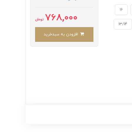
16
768,000
تومان
13/14
افزودن به سبدخرید