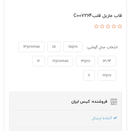
قاب ماربل قلبC007264
13promax
15
15pro
انتخاب مدل گوشی:
12
12promax
13pro
13/14
11
12pro
فروشنده: کیس ایران
آماده ارسال