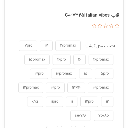
قاب C007325Italian vibes
17pro
17
17promax
انتخاب مدل گوشی:
15promax
16pro
16
16promax
14pro
14promax
15
15pro
12promax
13pro
13/14
13promax
x/xs
11pro
11
12pro
12
7/8/se
7p/8p