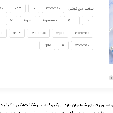
ax
17pro
17
17promax
انتخاب مدل گوشی:
15
15pro
15promax
16pro
16
ro
13/14
13promax
14pro
14promax
12pro
12
12promax
 دلفین C007334 Pastel Star Dolphin، دکوراسیون فضای شما جان تازه‌ای بگیرد! طراحی شگف