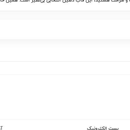
 و ظرافت هستید، این قاب دلفین انتخابی بی‌نظیر است. همین حالا خر
پست الکترونیک
آد