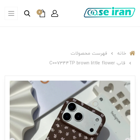
0
خانه
فهرست محصولات
قاب C007344TP brown little flower