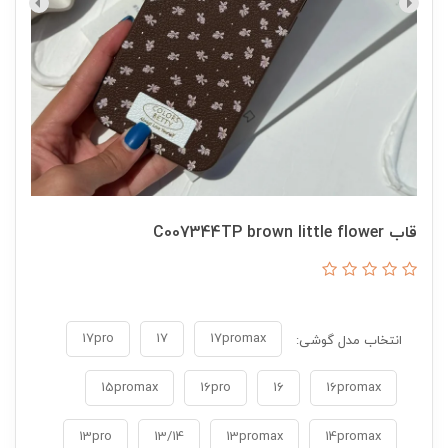
قاب C007344TP brown little flower
17pro
17
17promax
انتخاب مدل گوشی:
15promax
16pro
16
16promax
13pro
13/14
13promax
14promax