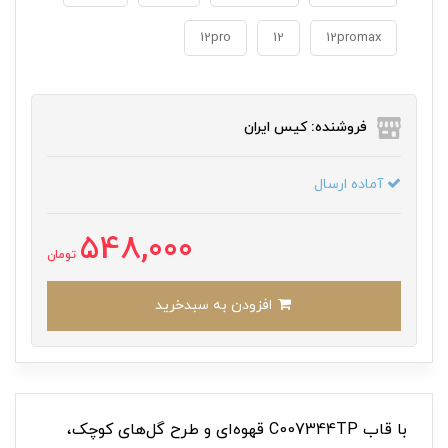
12pro
12
12promax
فروشنده: کیس ایران
آماده ارسال
548,000
تومان
افزودن به سبدخرید
با قاب C007344TP قهوه‌ای و طرح گل‌های کوچک،