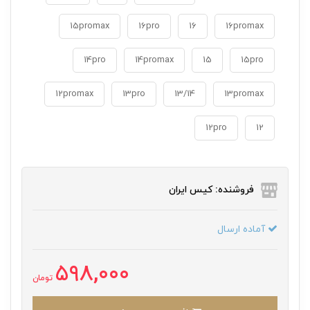
15promax
16pro
16
16promax
14pro
14promax
15
15pro
12promax
13pro
13/14
13promax
12pro
12
فروشنده: کیس ایران
آماده ارسال
598,000
تومان