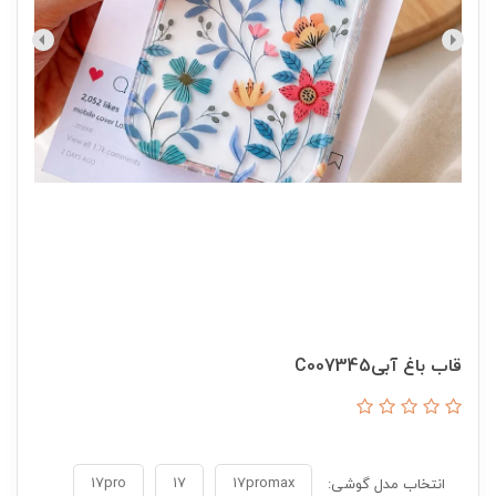
قاب باغ آبیC007345
17pro
17
17promax
انتخاب مدل گوشی: