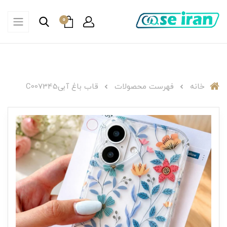
0
خانه
فهرست محصولات
قاب باغ آبیC007345